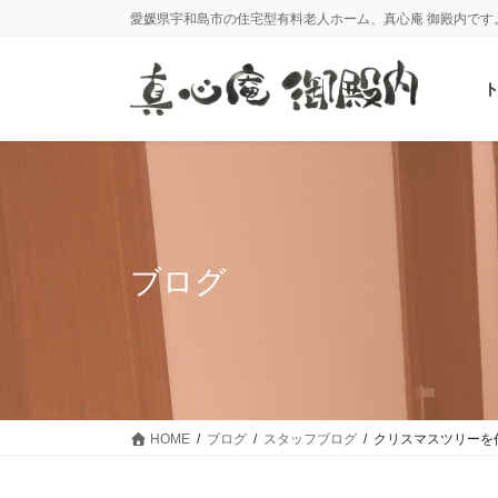
コ
ナ
愛媛県宇和島市の住宅型有料老人ホーム、真心庵 御殿内です
ン
ビ
テ
ゲ
ン
ー
ツ
シ
に
ョ
移
ン
動
に
移
動
ブログ
HOME
ブログ
スタッフブログ
クリスマスツリーを